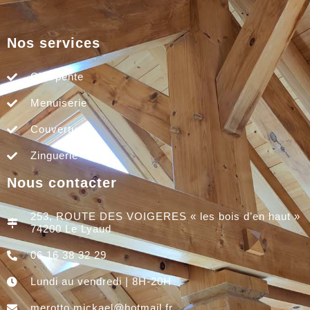
Nos services
Charpente
Menuiserie
Couverture
Zinguerie
Nous contacter
253, ROUTE DES VOIGERES « les bois d’en haut »
74200 Le Lyaud
06 16 38 32 29
Lundi au vendredi | 8H-20H
merotto.mickael@hotmail.fr